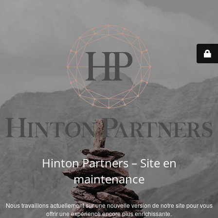
Hinton Partners – Site en
maintenance
Nous travaillons actuellement sur une nouvelle version de notre site pour vous
offrir une expérience encore plus enrichissante.